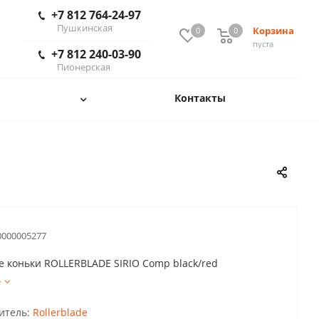
+7 812 764-24-97
Пушкинская
Корзина
0
0
пуста
+7 812 240-03-90
Пионерская
Контакты
0000005277
 коньки ROLLERBLADE SIRIO Comp black/red
е
итель:
Rollerblade