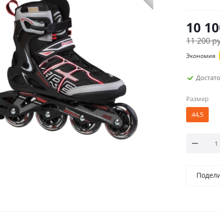
10 10
11 200
ру
Экономия
Достат
Размер
44,5
Подел