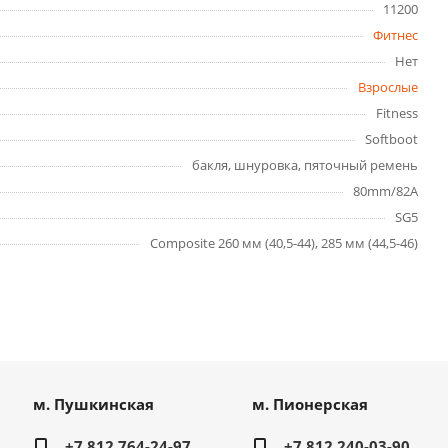
11200
Фитнес
Нет
Взрослые
Fitness
Softboot
бакля, шнуровка, пяточный ремень
80mm/82A
SG5
Composite 260 мм (40,5-44), 285 мм (44,5-46)
м. Пушкинская
м. Пионерская
+7 812 764-24-97
+7 812 240-03-90