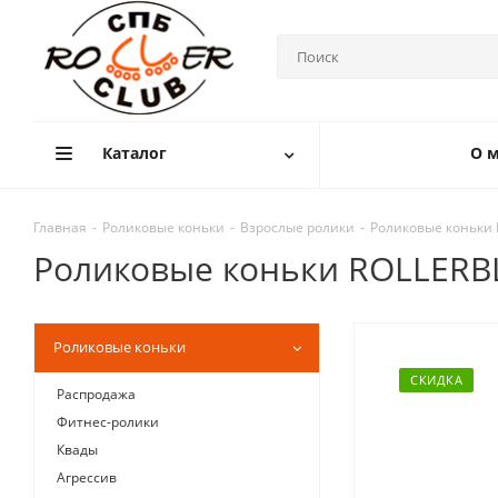
Каталог
О м
Главная
-
Роликовые коньки
-
Взрослые ролики
-
Роликовые коньки 
Роликовые коньки ROLLERBL
Роликовые коньки
СКИДКА
Распродажа
Фитнес-ролики
Квады
Агрессив