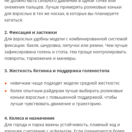
не должно быть сильного давления в одной точке или
онемения пальцев. Лучше примерять роликовые коньки
для взрослых в тех же носках, в которых вы планируете
кататься.
2. Фиксация и застежки
Для взрослых удобны модели с комбинированной системой
фиксации: бакля, шнуровка, липучки или ремни. Чем лучше
зафиксирована голень и стопа, тем проще контролировать
повороты, торможение и маневры.
3. Жесткость ботинка и поддержка голеностопа
новичкам чаще подходят модели средней жесткости;
более опытным райдерам лучше выбирать роликовые
коньки взрослые с повышенной поддержкой, чтобы
лучше чувствовать движение и траекторию.
4. Колеса и назначение
Для города и парка важны устойчивость, плавный ход и
хорошее сцепление с асфальтом. Если планируются более