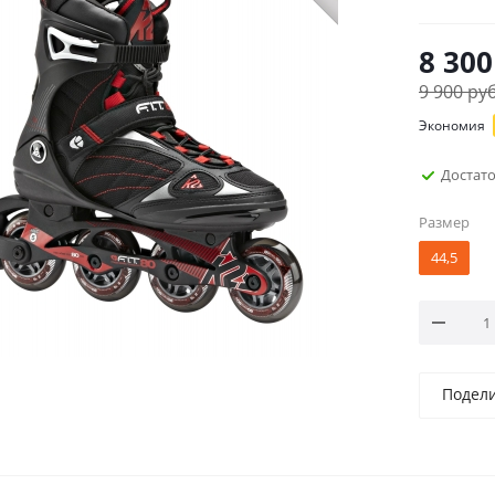
8 300
9 900
руб
Экономия
Достат
Размер
44,5
Подел