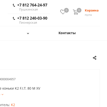
+7 812 764-24-97
Пушкинская
Корзина
0
0
пуста
+7 812 240-03-90
Пионерская
Контакты
0000004957
 коньки K2 F.I.T. 80 M XV
е
итель:
K2