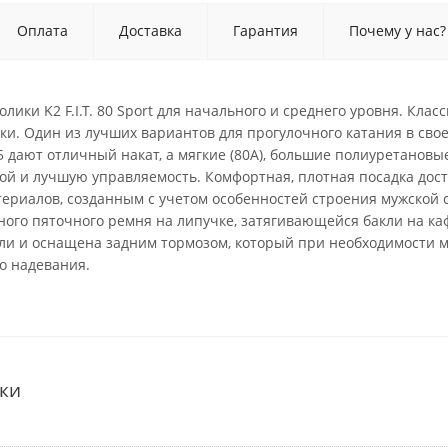
Оплата
Доставка
Гарантия
Почему у нас?
лики K2 F.I.T. 80 Sport для начального и среднего уровня. Кл
ки. Один из лучших вариантов для прогулочного катания в сво
 дают отличный накат, а мягкие (80А), большие полиуретановы
ой и лучшую управляемость. Комфортная, плотная посадка дос
ериалов, созданным с учетом особенностей строения мужской с
ного пяточного ремня на липучке, затягивающейся бакли на к
ли и оснащена задним тормозом, который при необходимости 
о надевания.
ки