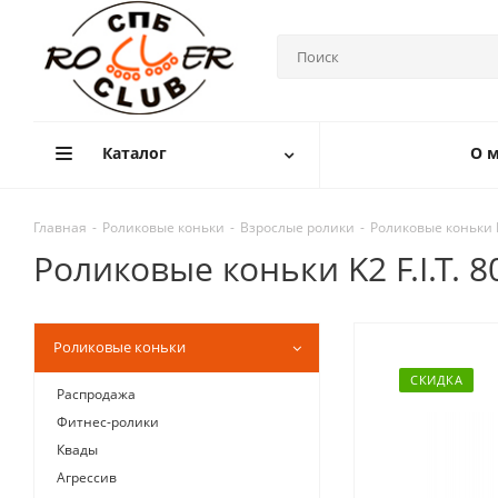
Каталог
О м
Главная
-
Роликовые коньки
-
Взрослые ролики
-
Роликовые коньки K2
Роликовые коньки K2 F.I.T. 8
Роликовые коньки
СКИДКА
Распродажа
Фитнес-ролики
Квады
Агрессив