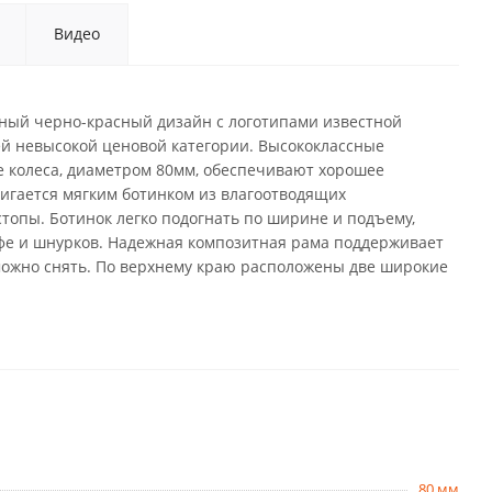
Видео
ассный черно-красный дизайн с логотипами известной
ей невысокой ценовой категории. Высококлассные
е колеса, диаметром 80мм, обеспечивают хорошее
тигается мягким ботинком из влагоотводящих
топы. Ботинок легко подогнать по ширине и подъему,
афе и шнурков. Надежная композитная рама поддерживает
можно снять. По верхнему краю расположены две широкие
80 мм