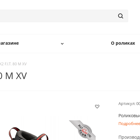
агазине
О роликах
 F.I.T. 80 M XV
0 M XV
Артикул:
0
Роликовые
Подробне
Производ