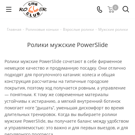
0
Главная
-
Роликовые коньки
-
Взрослые ролики
-
Мужские ролики
Ролики мужские PowerSlide
Ролики мужские PowerSlide сочетают в себе фирменное
немецкое качество и продуманную посадку. Они отлично
подходят для прогулочного катания: колеса и общая
конструкция рассчитаны на типичные городские
покрытия, поэтому ход получается ровным, а управление
— понятным. К тому же современные материалы
устойчивы к истиранию, а мягкий внутренний ботинок
помогает ноге “дышать”, уменьшая дискомфорт во время
длительных тренировок. Когда вы выбираете ролики
мужские PowerSlide, вы получаете баланс между удобством
и управляемостью: это важно и для первых выездов, и для
регулярного прогресса.