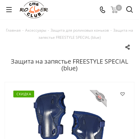
0
Главная
-
Аксессуары
-
Защита для роликовых коньков
-
Защита на
запястье FREESTYLE SPECIAL (blue)
Защита на запястье FREESTYLE SPECIAL
(blue)
СКИДКА