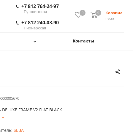
+7 812 764-24-97
Пушкинская
Корзина
0
0
пуста
+7 812 240-03-90
Пионерская
Контакты
0000005670
A DELUXE FRAME V2 FLAT BLACK
е
итель:
SEBA