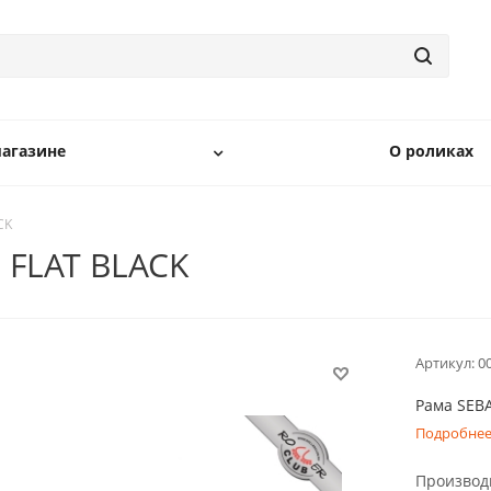
агазине
О роликах
CK
 FLAT BLACK
Артикул:
0
Рама SEB
Подробне
Производ