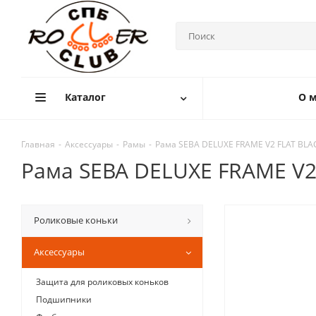
Каталог
О м
Главная
-
Аксессуары
-
Рамы
-
Рама SEBA DELUXE FRAME V2 FLAT BLA
Рама SEBA DELUXE FRAME V2
Роликовые коньки
Аксессуары
Защита для роликовых коньков
Подшипники