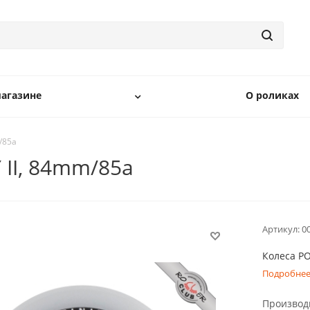
агазине
О роликах
/85a
 II, 84mm/85a
Артикул:
0
Колеса PO
Подробне
Производ