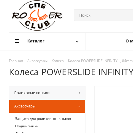
Каталог
О м
Главная
-
Аксессуары
-
Колеса
-
Колеса POWERSLIDE INFINITY II, 84mm
Колеса POWERSLIDE INFINITY
Роликовые коньки
Аксессуары
Защита для роликовых коньков
Подшипники