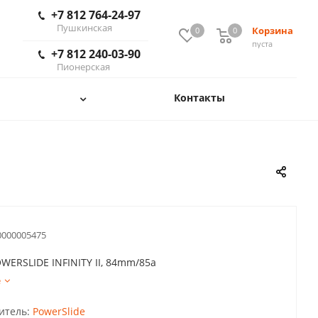
+7 812 764-24-97
Пушкинская
Корзина
0
0
пуста
+7 812 240-03-90
Пионерская
Контакты
0000005475
WERSLIDE INFINITY II, 84mm/85a
е
итель:
PowerSlide