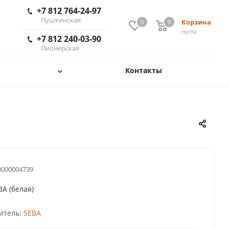
+7 812 764-24-97
Пушкинская
Корзина
0
0
пуста
+7 812 240-03-90
Пионерская
Контакты
0000004739
A (белая)
итель:
SEBA