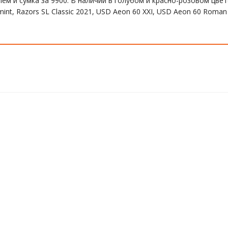
ем и сумка за 9900. В наличии в голубом и красно-розовом цвет
mint, Razors SL Classic 2021, USD Aeon 60 XXI, USD Aeon 60 Roman