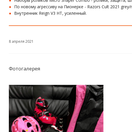
Наборы роликов Micro Shaper Combo - ролики, защита, шл
По новому агрессиву на Пионерке - Razors Cult 2021 grey/
Внутренник Reign V3 HT, усиленный.
8 апреля 2021
Фотогалерея