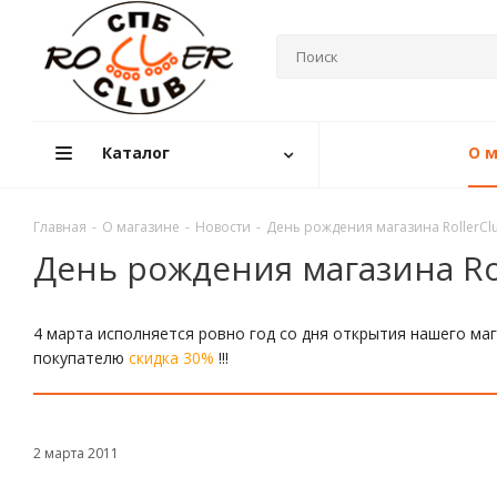
Каталог
О м
Главная
-
О магазине
-
Новости
-
День рождения магазина RollerClu
День рождения магазина Rol
4 марта исполняется ровно год со дня открытия нашего маг
покупателю
скидка 30%
!!!
2 марта 2011